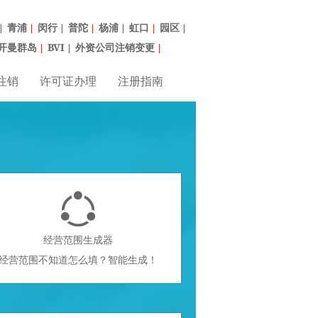
青浦
闵行
普陀
杨浦
虹口
园区
|
|
|
|
|
|
|
开曼群岛
BVI
外资公司注销变更
|
|
|
注销
许可证办理
注册指南

经营范围生成器
经营范围不知道怎么填？智能生成！