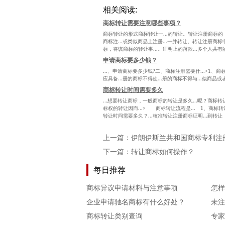
相关阅读:
商标转让需要注意哪些事项？
商标转让的形式商标转让一...的转让。转让注册商标的，转
商标注...或类似商品上注册...一并转让。转让注册商标申
标，将该商标的转让事...。证明上的落款...多个人共有的
申请商标要多少钱？
...、申请商标要多少钱?二、商标注册需要什...>1、商标
应具备...册的商标不得使...册的商标不得与...似商品或者
商标转让时间需要多久
...想要转让商标，一般商标的转让是多久...呢？商标转让
标权的转让因而...> 商标转让流程是... 1、商标转让
转让时间需要多久？...核准转让注册商标证明...到转让
上一篇：
伊朗伊斯兰共和国商标专利注
下一篇：
转让商标如何操作？
每日推荐
商标异议申请材料与注意事项
企业申请驰名商标有什么好处？
未注
商标转让类别查询