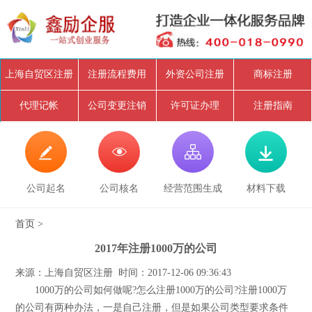
上海自贸区注册
注册流程费用
外资公司注册
商标注册
代理记帐
公司变更注销
许可证办理
注册指南




公司起名
公司核名
经营范围生成
材料下载
首页
>
2017年注册1000万的公司
来源：上海自贸区注册 时间：2017-12-06 09:36:43
1000万的公司如何做呢?怎么注册1000万的公司?注册1000万
的公司有两种办法，一是自己注册，但是如果公司类型要求条件