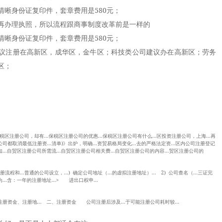
身份证复印件，套章费用是580元；
办理执照，所以流程跟商事制度改革前是一样的
身份证复印件，套章费用是580元；
注册在高新区，成华区，金牛区；科技类公司建议办在高新区；劳务
区；
.保税区注册公司，却有...保税区注册公司的优惠...保税区注册公司有什么...区投资注册公司，上海...再
公司都取消最低注册资...清单)》出炉，明确...资贸易格局变化...去的严格法定资...区内公司注册登记
...自贸区注册公司所需流...自贸区注册公司相关费...自贸区注册公司的内容...贸区注册公司的
流程和...普通的公司设立，...) 确定公司地址（...的虚拟注册地址）... 2) 公司查名（...三证完
..含：一年的注册地址...> 进出口权申...
册资金、注册地... 二、注册资金 公司注册后涉及...于可能注册公司耗时较...