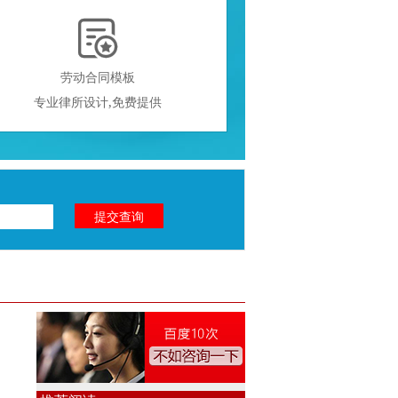

劳动合同模板
专业律所设计,免费提供