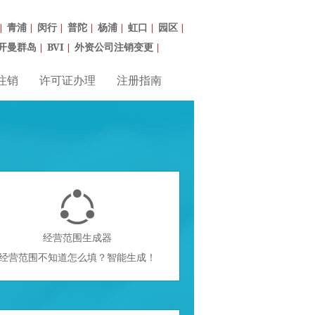
青浦
闵行
普陀
杨浦
虹口
园区
|
|
|
|
|
|
|
开曼群岛
BVI
外资公司注销变更
|
|
|
注销
许可证办理
注册指南

经营范围生成器
经营范围不知道怎么填？智能生成！