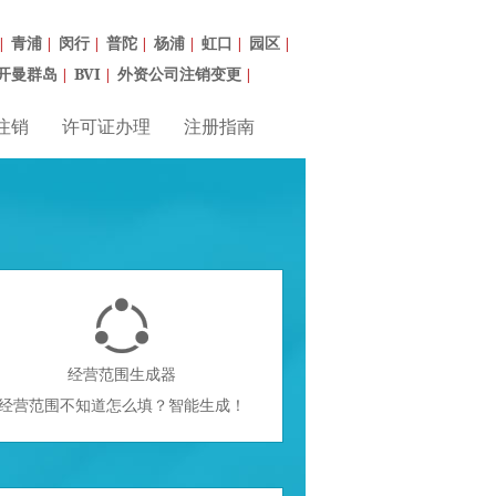
青浦
闵行
普陀
杨浦
虹口
园区
|
|
|
|
|
|
|
开曼群岛
BVI
外资公司注销变更
|
|
|
注销
许可证办理
注册指南

经营范围生成器
经营范围不知道怎么填？智能生成！