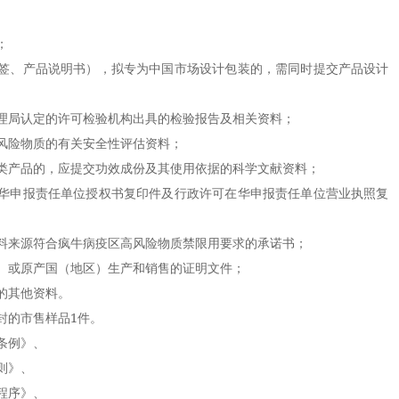
；
、产品说明书），拟专为中国市场设计包装的，需同时提交产品设计
局认定的许可检验机构出具的检验报告及相关资料；
险物质的有关安全性评估资料；
产品的，应提交功效成份及其使用依据的科学文献资料；
申报责任单位授权书复印件及行政许可在华申报责任单位营业执照复
来源符合疯牛病疫区高风险物质禁限用要求的承诺书；
或原产国（地区）生产和销售的证明文件；
的其他资料。
的市售样品1件。
条例》、
则》、
程序》、