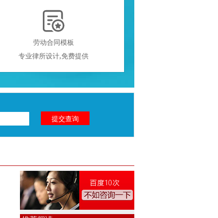

劳动合同模板
专业律所设计,免费提供