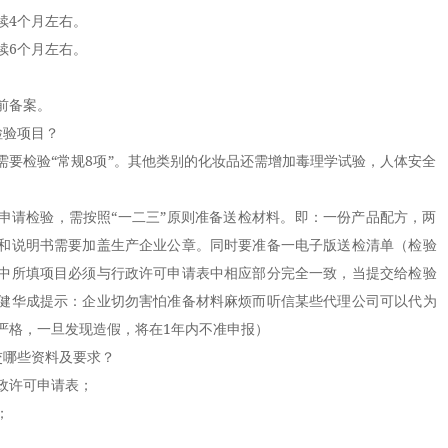
4个月左右。
6个月左右。
前备案。
验项目？
检验“常规8项”。其他类别的化妆品还需增加毒理学试验，人体安全
请检验，需按照“一二三”原则准备送检材料。即：一份产品配方，两
和说明书需要加盖生产企业公章。同时要准备一电子版送检清单（检验
中所填项目必须与行政许可申请表中相应部分完全一致，当提交给检验
健华成提示：企业切勿害怕准备材料麻烦而听信某些代理公司可以代为
严格，一旦发现造假，将在1年内不准申报）
哪些资料及要求？
政许可申请表；
；