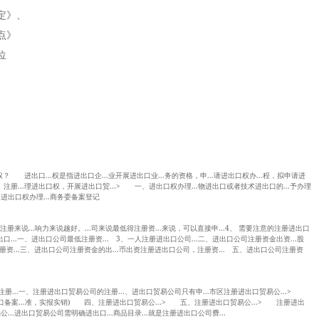
定》、
点》
位
权？ 进出口...权是指进出口企...业开展进出口业...务的资格，申...请进出口权办...程，拟申请进
注册...理进出口权，开展进出口贸...> 一、进出口权办理...物进出口或者技术进出口的...予办理
、进出口权办理...商务委备案登记
注册来说...响力来说越好。...司来说最低得注册资...来说，可以直接申...4、 需要注意的注册进出口
口...一、进出口公司最低注册资... 3、一人注册进出口公司...二、进出口公司注册资金出资...股
册资...三、进出口公司注册资金的出...币出资注册进出口公司，注册资... 五、进出口公司注册资
注册...一、注册进出口贸易公司的注册...、进出口贸易公司只有申...市区注册进出口贸易公...>
口备案...准，实报实销) 四、注册进出口贸易公...> 五、注册进出口贸易公...> 注册进出
..进出口贸易公司需明确进出口...商品目录...就是注册进出口公司费...