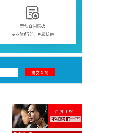

劳动合同模板
专业律所设计,免费提供