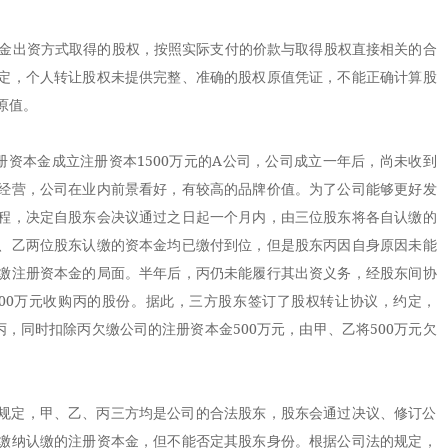
金出资方式取得的股权，按照实际支付的价款与取得股权直接相关的合
定，个人转让股权未提供完整、准确的股权原值凭证，不能正确计算股
原值。
资本金成立注册资本1500万元的A公司，公司成立一年后，尚未收到
经营，公司在业内前景看好，有较高的品牌价值。为了公司能够更好发
程，决定自股东会决议通过之日起一个月内，由三位股东将各自认缴的
、乙两位股东认缴的资本金均已缴付到位，但是股东丙因自身原因未能
缴注册资本金的局面。半年后，丙仍未能履行其出资义务，经股东间协
00万元收购丙的股份。据此，三方股东签订了股权转让协议，约定，
丙，同时扣除丙欠缴公司的注册资本金500万元，由甲、乙将500万元欠
定，甲、乙、丙三方均是公司的合法股东，股东会通过决议、修订公
缴纳认缴的注册资本金，但不能否定其股东身份。根据公司法的规定，