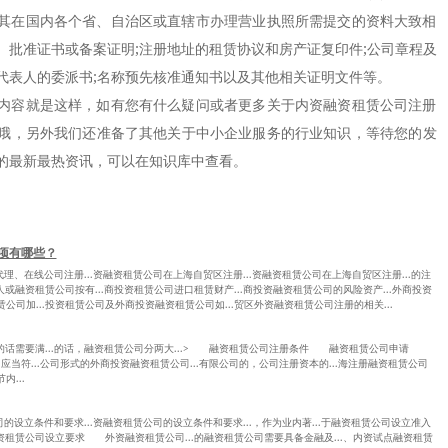
在国内各个省、自治区或直辖市办理营业执照所需提交的资料大致相
、批准证书或备案证明;注册地址的租赁协议和房产证复印件;公司章程及
代表人的委派书;名称预先核准通知书以及其他相关证明文件等。
容就是这样，如有您有什么疑问或者更多关于内资融资租赁公司注册
哦，另外我们还准备了其他关于中小企业服务的行业知识，等待您的发
的最新最热资讯，可以在知识库中查看。
项有哪些？
注册代理、在线公司注册...资融资租赁公司在上海自贸区注册...资融资租赁公司在上海自贸区注册...的注
人或融资租赁公司按有...商投资租赁公司进口租赁财产...商投资融资租赁公司的风险资产...外商投资
公司加...投资租赁公司及外商投资融资租赁公司如...贸区外资融资租赁公司注册的相关...
公司的话需要满...的话，融资租赁公司分两大...> 融资租赁公司注册条件 融资租赁公司申请
司应当符...公司形式的外商投资融资租赁公司...有限公司的，公司注册资本的...海注册融资租赁公司
...
司的设立条件和要求...资融资租赁公司的设立条件和要求...，作为业内著...于融资租赁公司设立准入
融资租赁公司设立要求 外资融资租赁公司...的融资租赁公司需要具备金融及...、内资试点融资租赁