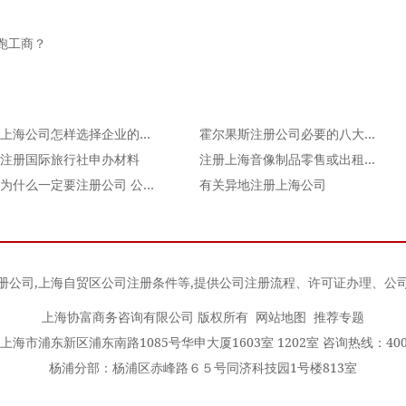
跑工商？
注册上海公司怎样选择企业的类型？
霍尔果斯注册公司必要的八大步骤
注册国际旅行社申办材料
注册上海音像制品零售或出租公司的流程
创业为什么一定要注册公司 公司和个人运营差距真的很大
有关异地注册上海公司
册公司
,
上海自贸区公司注册条件
等,提供公司注册流程、许可证办理、公
上海协富商务咨询有限公司 版权所有
网站地图
推荐专题
海市浦东新区浦东南路1085号华申大厦1603室 1202室 咨询热线：400-0
杨浦分部：杨浦区赤峰路６５号同济科技园1号楼813室