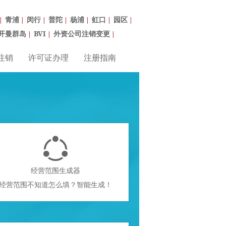
青浦
闵行
普陀
杨浦
虹口
园区
|
|
|
|
|
|
|
开曼群岛
BVI
外资公司注销变更
|
|
|
注销
许可证办理
注册指南

经营范围生成器
经营范围不知道怎么填？智能生成！