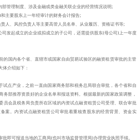
部管理制度、涉及金融或类金融关联企业的经营情况说明;
)和主要股东上一年经审计的财务会计报告;
负责人、风控负责人等主要高管人员名单、从业履历、资格证书等;
司发起成立的企业或拟成立的子公司，还需提供股东(母公司)上一年度
的国内各个省、直辖市或国家自由贸易试验区的融资租赁审批的主管
大体介绍如下：
于试点产业，之前一直由国家商务部和税务总局联合审批，各个省和自
商务部推荐资质好的企业名单和报送资料。根据最新的国家政策调整，
委员会及税务局负责所在区域的内资试点融资租赁公司受理、联合审批
监备案。内资试点融资租赁公司审批着重核查股东的经营背景、资金实
即可报送当地的工商局(也叫市场监督管理局)办理营业执照手续。