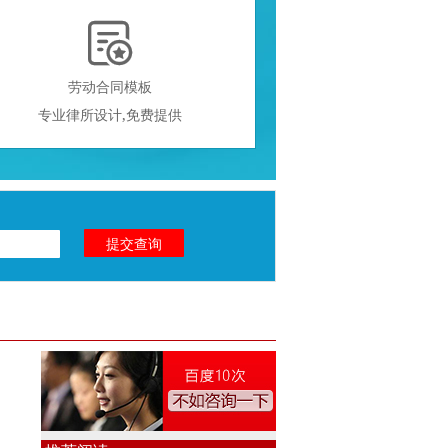

劳动合同模板
专业律所设计,免费提供