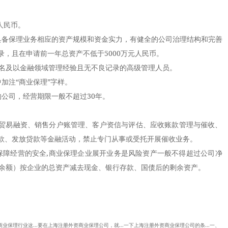
人民币。
备保理业务相应的资产规模和资金实力，有健全的公司治理结构和完善
，且在申请前一年总资产不低于5000万元人民币。
名及以金融领域管理经验且无不良记录的高级管理人员。
注“商业保理”字样。
司，经营期限一般不超过30年。
易融资、销售分户账管理、客户资信与评估、应收账款管理与催收、
款、发放贷款等金融活动，禁止专门从事或受托开展催收业务。
障经营的安全,商业保理企业展开业务是风险资产一般不得超过公司净
保余额）按企业的总资产减去现金、银行存款、国债后的剩余资产。
商业保理行业这...要在上海注册外资商业保理公司，就...一下上海注册外资商业保理公司的条...一、