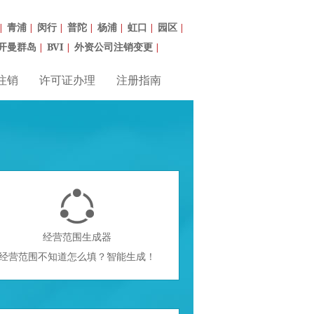
青浦
闵行
普陀
杨浦
虹口
园区
|
|
|
|
|
|
|
开曼群岛
BVI
外资公司注销变更
|
|
|
注销
许可证办理
注册指南

经营范围生成器
经营范围不知道怎么填？智能生成！