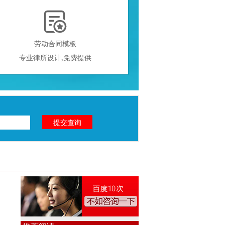

劳动合同模板
专业律所设计,免费提供