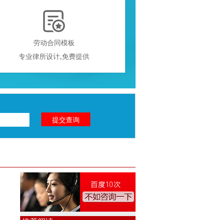

劳动合同模板
专业律所设计,免费提供