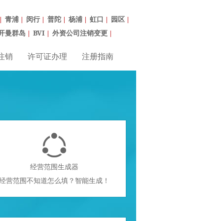
青浦
闵行
普陀
杨浦
虹口
园区
|
|
|
|
|
|
|
开曼群岛
BVI
外资公司注销变更
|
|
|
注销
许可证办理
注册指南

经营范围生成器
经营范围不知道怎么填？智能生成！