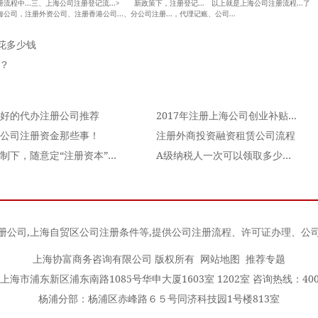
册流程中...三、上海公司注册登记流...> 新政策下，注册登记... 以上就是上海公司注册流程...了
海公司，注册外资公司、注册香港公司...、分公司注册...，代理记账、公司...
花多少钱
？
好的代办注册公司推荐
2017年注册上海公司创业补贴有哪些？
公司注册资金那些事！
注册外商投资融资租赁公司流程
认缴制下，随意定“注册资本”当心利息无法扣除！
A级纳税人一次可以领取多少增值税发票？
册公司
,
上海自贸区公司注册条件
等,提供公司注册流程、许可证办理、公
上海协富商务咨询有限公司 版权所有
网站地图
推荐专题
海市浦东新区浦东南路1085号华申大厦1603室 1202室 咨询热线：400-0
杨浦分部：杨浦区赤峰路６５号同济科技园1号楼813室