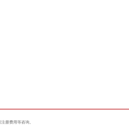
司注册费用等咨询。