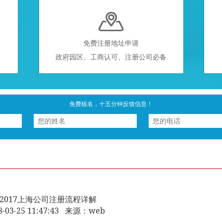

免费注册地址申请
政府园区、工商认可、注册公司必备
免费核名，十五分钟反馈信息！
2017上海公司注册流程详解
8-03-25 11:47:43 来源：web