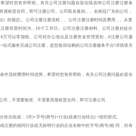
，希望对您有所帮助，有关公司注册问题欢迎在线咨询公司注册注册条
房屋租赁合同，即可注册公司。公司取名规则，。名称冠广东的公司，
法》的规定;。公司注册注册流程，。公司注册注册时间及费用，。从查
注册所需时间为，10个工作日。公司注册注册材料。公司注册好处分
6万可以零报税。公司对办公地址及注册资金管理宽松，0注册公司盛
一站式服务完成公司注册，是您值得信赖的公司注册服务平台!详情请关
条件流程费用时间优势，希望对您有所帮助，有关公司注册问题欢迎在
册公司，不需要验资、不需要房屋租赁合同，即可注册公司。
次组成： (市)+字号(商号)+行业(或者行业特点) +组织形式;
或注册的相同行业或无标明行业的企业名称中的字号(商号)相 同，但有