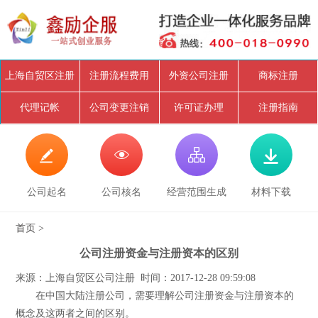
上海自贸区注册
注册流程费用
外资公司注册
商标注册
代理记帐
公司变更注销
许可证办理
注册指南




公司起名
公司核名
经营范围生成
材料下载
首页
>
公司注册资金与注册资本的区别
来源：上海自贸区公司注册 时间：2017-12-28 09:59:08
在中国大陆注册公司，需要理解公司注册资金与注册资本的
概念及这两者之间的区别。