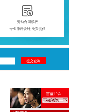

劳动合同模板
专业律所设计,免费提供