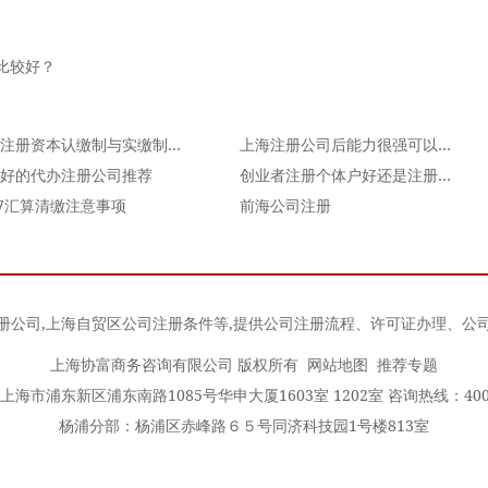
比较好？
公司注册资本认缴制与实缴制的区别
上海注册公司后能力很强可以终身担任公司的董事吗？
好的代办注册公司推荐
创业者注册个体户好还是注册公司好？
17汇算清缴注意事项
前海公司注册
册公司
,
上海自贸区公司注册条件
等,提供公司注册流程、许可证办理、公
上海协富商务咨询有限公司 版权所有
网站地图
推荐专题
海市浦东新区浦东南路1085号华申大厦1603室 1202室 咨询热线：400-0
杨浦分部：杨浦区赤峰路６５号同济科技园1号楼813室