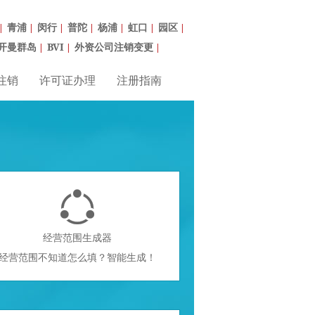
青浦
闵行
普陀
杨浦
虹口
园区
|
|
|
|
|
|
|
开曼群岛
BVI
外资公司注销变更
|
|
|
注销
许可证办理
注册指南

经营范围生成器
经营范围不知道怎么填？智能生成！