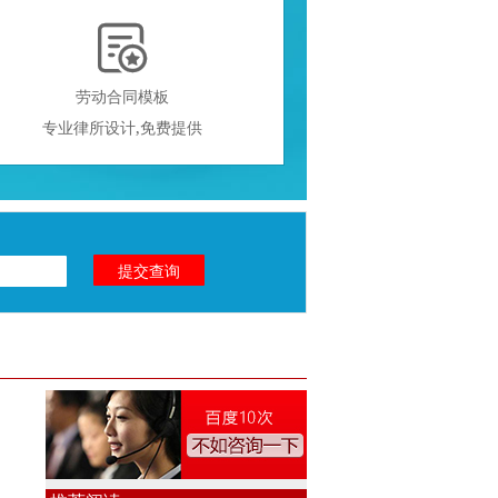

劳动合同模板
专业律所设计,免费提供