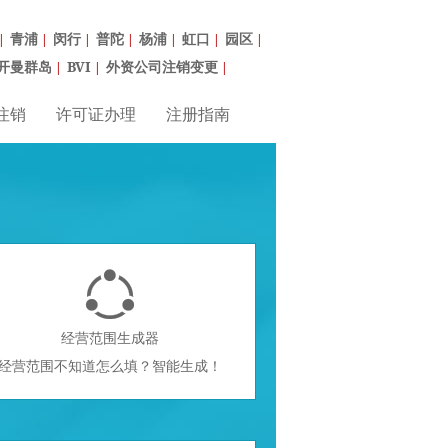
青浦
闵行
普陀
杨浦
虹口
园区
|
|
|
|
|
|
|
开曼群岛
BVI
外资公司注销变更
|
|
|
注销
许可证办理
注册指南

经营范围生成器
经营范围不知道怎么填？智能生成！