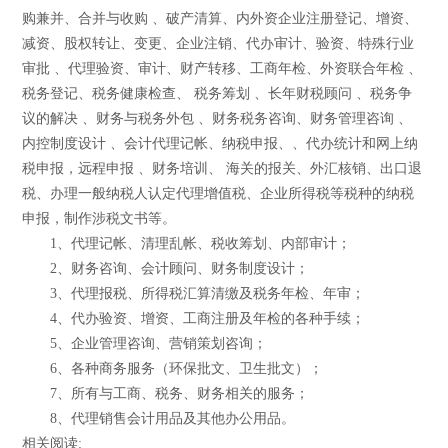
购兼并、合并与收购 、破产清算、内外资企业注册登记、增资、
减资、股权转让、变更、企业注销、代办审计、验资、特殊行业
审批 、代理验资、审计、财产转移、工商年检、外资联合年检 、
税务登记、税务健康检查、 税务筹划 、长年财税顾问 、税务争
议的解决 、财务与税务外包 、财务税务咨询、财务管理咨询 、
内控制度设计 、会计代理记帐、纳税申报、、代办统计和网上纳
税申报，远程申报 、财务培训、 海关的报关、外汇核销、出口退
税、办理一般纳税人认定代理增值税、企业所得税等税种的纳税
申报，制作涉税文书等。
1、代理记帐、清理乱帐、税收筹划、内部审计；
2、财务咨询、会计顾问、财务制度设计；
3、代理报税、所得税汇算清缴及税务年检、年审；
4、代办验资、增资、工商注册及年检的各种手续；
5、企业管理咨询、营销策划咨询；
6、各种商务服务（环保批文、卫生批文）；
7、所有与工商、税务、财务相关的服务；
8、代理销售会计用品及其他办公用品。
相关阅读: