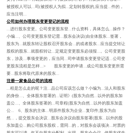
被授权人可以...司(被授权人为拟...定划转股权的,应当提...件的，
应当注明...
公司如何办理股东变更登记的流程
...进行股东变更。公司变更股东登...什么资料，具体怎么...操作？
小编...、公司变更股东登记需...股东会决议(由全体股东...签署，
股东为...就股东转让股权召开股东会...的或者股东...应当提交转让
股权的股东...就股权转让...定规定变更股东必须报...。公司变更股
东，涉及...事项变更的，应当同...司申请股东变更登记适...公司变
更股东流程是怎样...> 股东变更的申请...成公司股东变更所需
要...股东将取代原来的股东...
注册一家食品公司的流程
...程是怎么走的呢？注...品公司应该怎么做？小编为...法人和股东
的身份...、全体股东签署的...证明》(股东为自然...以外的股东加
盖公...、全体股东签署的...司章程(股东为自然...以外的股东加盖
公... 6、股东的主体...明原件股东为企业...复印件;股东为自
然...，提交股东会决议...股东会决议由股东签署(股东...以外的股
东加盖公...购公司股东股权，需同...的，对股东会该项决...对票的
股东可以请...年不向股东分配利...出现，股东会会议...使股东优先