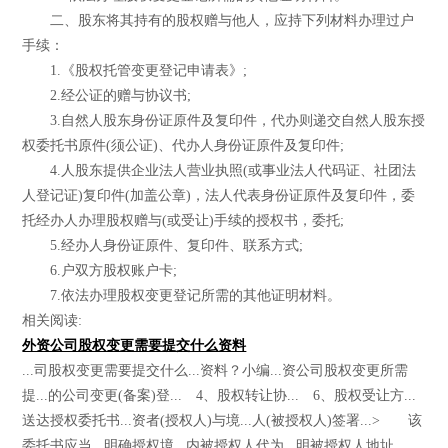
二、股东将其持有的股权赠与他人，应持下列材料办理过户
手续：
1.《股权托管变更登记申请表》;
2.经公证的赠与协议书;
3.自然人股东身份证原件及复印件，代办则递交自然人股东授
权委托书原件(须公证)、代办人身份证原件及复印件;
4.人股东提供企业法人营业执照(或事业法人代码证、社团法
人登记证)复印件(加盖公章)，法人代表身份证原件及复印件，委
托经办人办理股权赠与(或受让)手续的授权书，委托;
5.经办人身份证原件、复印件、联系方式;
6.户双方股权账户卡;
7.依法办理股权变更登记所需的其他证明材料。
相关阅读:
外资公司股权变更需要提交什么资料
...司股权变更需要提交什么...资料？小编...资公司股权变更所需
提...的公司变更(备案)登... 4、股权转让协... 6、股权受让方...
送达授权委托书...资者(授权人)与境...人(被授权人)签署...> 该
委托书应当...明确授权境...内被授权人代为...明被授权人地址...