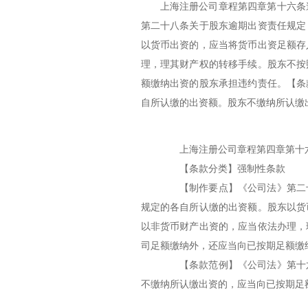
上海注册公司章程第四章第十六条
第二十八条关于股东逾期出资责任规定
以货币出资的，应当将货币出资足额存
理，理其财产权的转移手续。股东不按
额缴纳出资的股东承担违约责任。【条
自所认缴的出资额。股东不缴纳所认缴
上海注册公司章程第四章第十六
【条款分类】强制性条款
【制作要点】《公司法》第二十
规定的各自所认缴的出资额。股东以货
以非货币财产出资的，应当依法办理，
司足额缴纳外，还应当向已按期足额缴
【条款范例】《公司法》第十六
不缴纳所认缴出资的，应当向已按期足