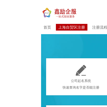
首页
上海自贸区注册
注册流

公司起名系统
快速查询名字是否能注册