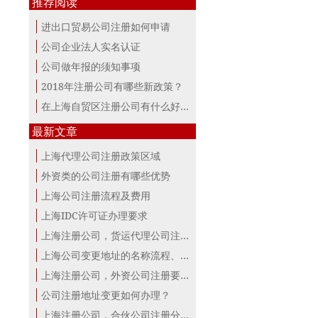
推荐阅读
进出口贸易公司注册如何申请
公司企业法人实名认证
公司做年报的须知事项
2018年注册公司有哪些新政策？
在上海自贸区注册公司有什么好处？
最新文章
上海代理公司注册政策区域
外资类的公司注册有哪些优势
上海公司注册流程及费用
上海IDC许可证办理要求
上海注册公司，货运代理公司注册条件！
上海公司变更地址的名称流程、材料、...
上海注册公司，外资公司注册要点！
公司注册地址变更如何办理？
上海注册公司，合伙公司注册分析！