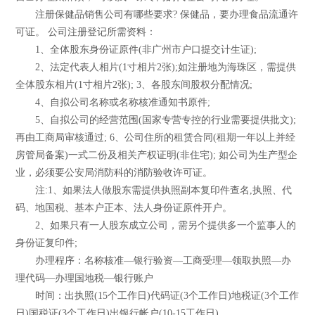
注册保健品销售公司有哪些要求? 保健品，要办理食品流通许
可证。 公司注册登记所需资料：
1、全体股东身份证原件(非广州市户口提交计生证);
2、法定代表人相片(1寸相片2张);如注册地为海珠区，需提供
全体股东相片(1寸相片2张); 3、各股东间股权分配情况;
4、自拟公司名称或名称核准通知书原件;
5、自拟公司的经营范围(国家专营专控的行业需要提供批文);
再由工商局审核通过; 6、公司住所的租赁合同(租期一年以上并经
房管局备案)一式二份及相关产权证明(非住宅); 如公司为生产型企
业，必须要公安局消防科的消防验收许可证。
注:1、如果法人做股东需提供执照副本复印件查名,执照、代
码、地国税、基本户正本、法人身份证原件开户。
2、如果只有一人股东成立公司，需另个提供多一个监事人的
身份证复印件;
办理程序：名称核准—银行验资—工商受理—领取执照—办
理代码—办理国地税—银行账户
时间：出执照(15个工作日)代码证(3个工作日)地税证(3个工作
日)国税证(3个工作日)出银行帐户(10-15工作日)。