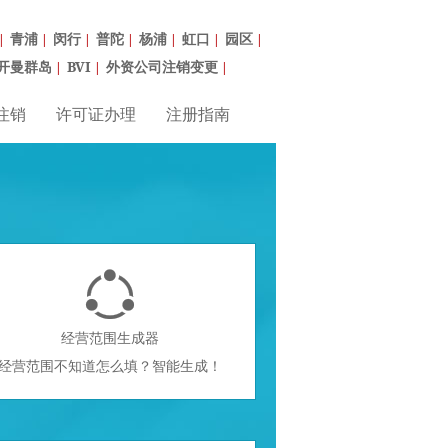
青浦
闵行
普陀
杨浦
虹口
园区
|
|
|
|
|
|
|
开曼群岛
BVI
外资公司注销变更
|
|
|
注销
许可证办理
注册指南

经营范围生成器
经营范围不知道怎么填？智能生成！