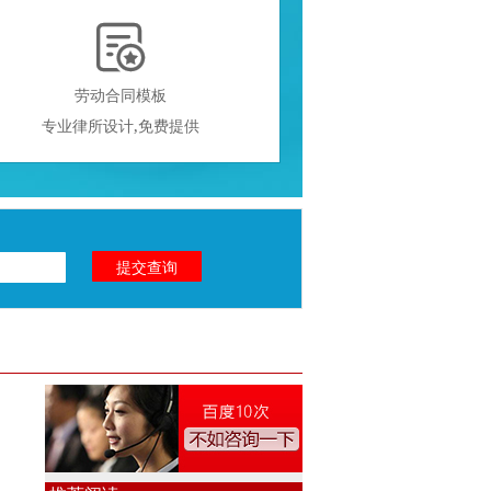

劳动合同模板
专业律所设计,免费提供