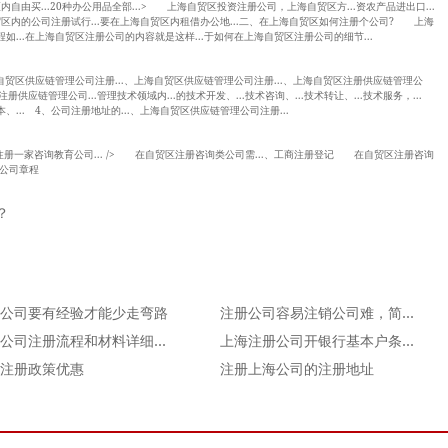
由买...20种办公用品全部...> 上海自贸区投资注册公司，上海自贸区方...资农产品进出口...
自贸区内的公司注册试行...要在上海自贸区内租借办公地...二、在上海自贸区如何注册个公司? 上海
如...在上海自贸区注册公司的内容就是这样...于如何在上海自贸区注册公司的细节...
自贸区供应链管理公司注册...、上海自贸区供应链管理公司注册...、上海自贸区注册供应链管理公
册供应链管理公司...管理技术领域内...的技术开发、...技术咨询、...技术转让、...技术服务，...
... 4、公司注册地址的...、上海自贸区供应链管理公司注册...
..注册一家咨询教育公司... /> 在自贸区注册咨询类公司需...、工商注册登记 在自贸区注册咨询
、公司章程
？
公司要有经验才能少走弯路
注册公司容易注销公司难，简述公司注销时间
上海公司注册流程和材料详细介绍
上海注册公司开银行基本户条件费用是什么？
注册政策优惠
注册上海公司的注册地址