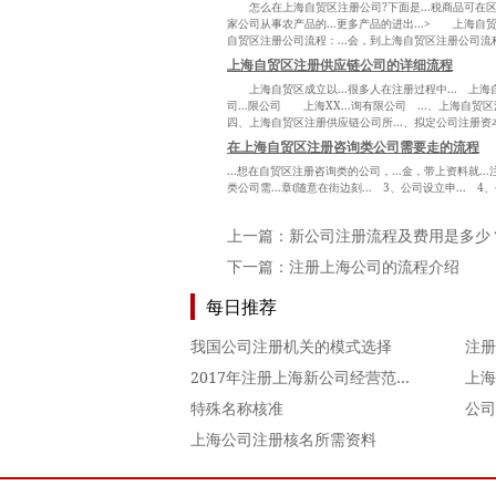
怎么在上海自贸区注册公司?下面是...税商品可在区内自
家公司从事农产品的...更多产品的进出...> 上海
自贸区注册公司流程：...会，到上海自贸区注册公司流程
上海自贸区注册供应链公司的详细流程
上海自贸区成立以...很多人在注册过程中... 上海
司...限公司 上海XX...询有限公司 ...、上海自贸区注
四、上海自贸区注册供应链公司所...、拟定公司注册资本、
在上海自贸区注册咨询类公司需要走的流程
...想在自贸区注册咨询类的公司，...金，带上资料就.
类公司需...章(随意在街边刻... 3、公司设立申... 4
上一篇：
新公司注册流程及费用是多少
下一篇：
注册上海公司的流程介绍
每日推荐
我国公司注册机关的模式选择
注册
2017年注册上海新公司经营范围填写攻略大全！！
特殊名称核准
公司
上海公司注册核名所需资料