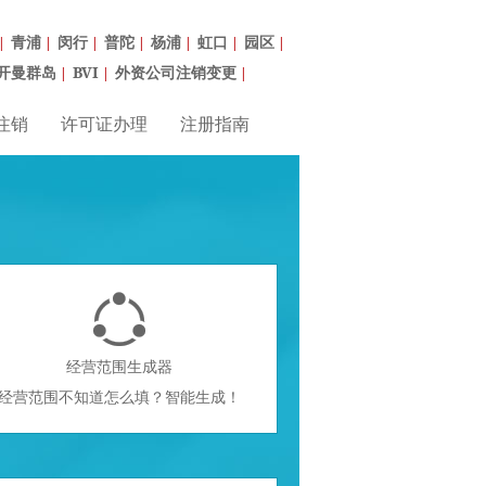
青浦
闵行
普陀
杨浦
虹口
园区
|
|
|
|
|
|
|
开曼群岛
BVI
外资公司注销变更
|
|
|
注销
许可证办理
注册指南

经营范围生成器
经营范围不知道怎么填？智能生成！