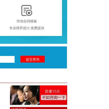

劳动合同模板
专业律所设计,免费提供