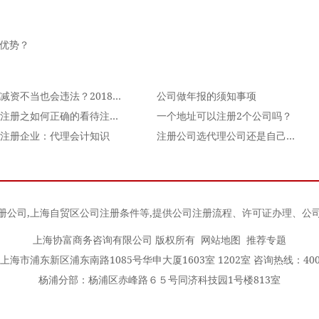
么优势？
公司减资不当也会违法？2018新公司法规定：要注意这
公司做年报的须知事项
公司注册之如何正确的看待注册资本
一个地址可以注册2个公司吗？
注册企业：代理会计知识
注册公司选代理公司还是自己注册？
册公司
,
上海自贸区公司注册条件
等,提供公司注册流程、许可证办理、公
上海协富商务咨询有限公司 版权所有
网站地图
推荐专题
海市浦东新区浦东南路1085号华申大厦1603室 1202室 咨询热线：400-0
杨浦分部：杨浦区赤峰路６５号同济科技园1号楼813室