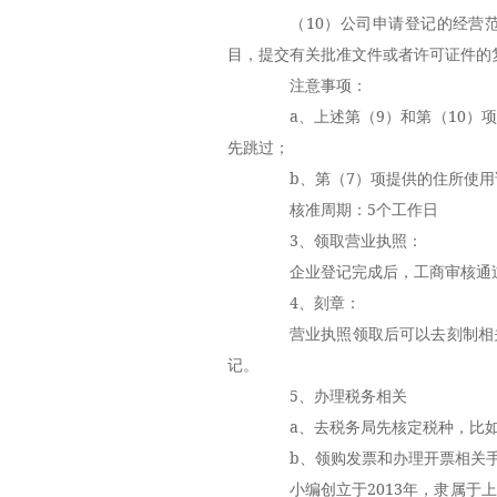
（10）公司申请登记的经营范
目，提交有关批准文件或者许可证件的
注意事项：
a、上述第（9）和第（10）项
先跳过；
b、第（7）项提供的住所使用
核准周期：5个工作日
3、领取营业执照：
企业登记完成后，工商审核通过
4、刻章：
营业执照领取后可以去刻制相关
记。
5、办理税务相关
a、去税务局先核定税种，比如
b、领购发票和办理开票相关手
小编创立于2013年，隶属于上