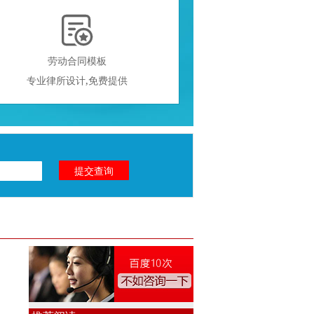

劳动合同模板
专业律所设计,免费提供