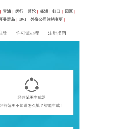
青浦
闵行
普陀
杨浦
虹口
园区
|
|
|
|
|
|
|
开曼群岛
BVI
外资公司注销变更
|
|
|
注销
许可证办理
注册指南

经营范围生成器
经营范围不知道怎么填？智能生成！